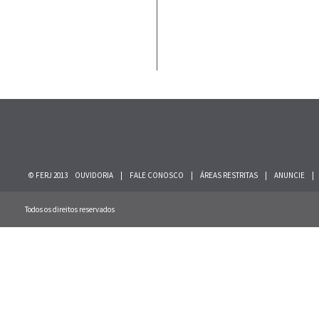
© FERJ 2013
OUVIDORIA
|
FALE CONOSCO
|
ÁREAS RESTRITAS
|
ANUNCIE
|
Todos os direitos reservados