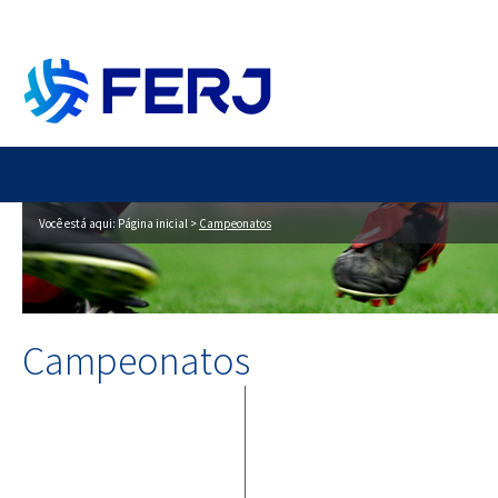
Você está aqui:
Página inicial
>
Campeonatos
Campeonatos