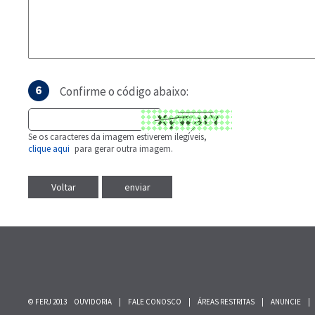
Confirme o código abaixo:
Se os caracteres da imagem estiverem ilegíveis,
clique aqui
para gerar outra imagem.
Voltar
© FERJ 2013
OUVIDORIA
|
FALE CONOSCO
|
ÁREAS RESTRITAS
|
ANUNCIE
|