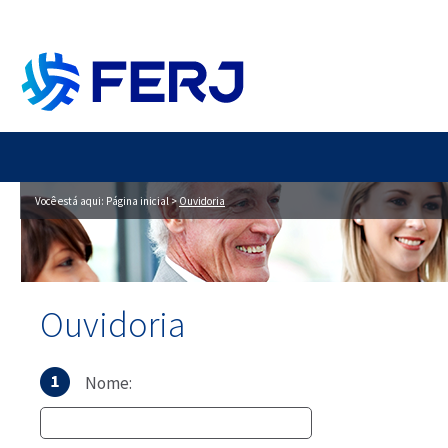
Você está aqui:
Página inicial
>
Ouvidoria
Ouvidoria
Nome: