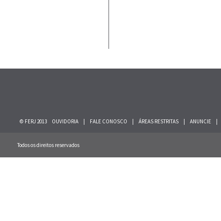
© FERJ 2013
OUVIDORIA
|
FALE CONOSCO
|
ÁREAS RESTRITAS
|
ANUNCIE
|
Todos os direitos reservados