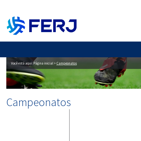
Você está aqui:
Página inicial
>
Campeonatos
Campeonatos