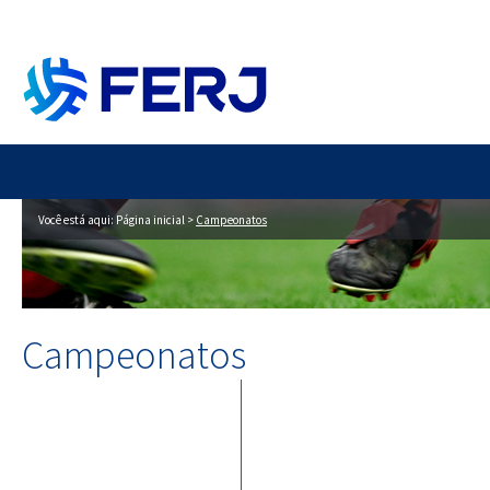
Você está aqui:
Página inicial
>
Campeonatos
Campeonatos