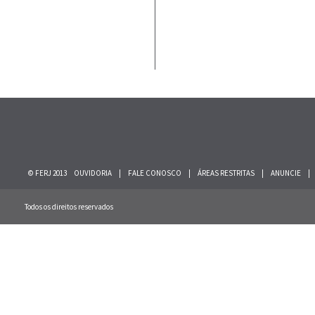
© FERJ 2013
OUVIDORIA
|
FALE CONOSCO
|
ÁREAS RESTRITAS
|
ANUNCIE
|
Todos os direitos reservados