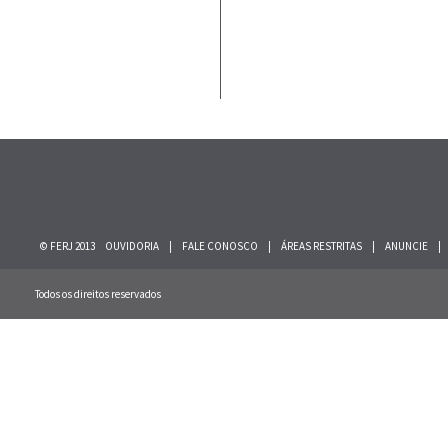
© FERJ 2013
OUVIDORIA
|
FALE CONOSCO
|
ÁREAS RESTRITAS
|
ANUNCIE
|
Todos os direitos reservados