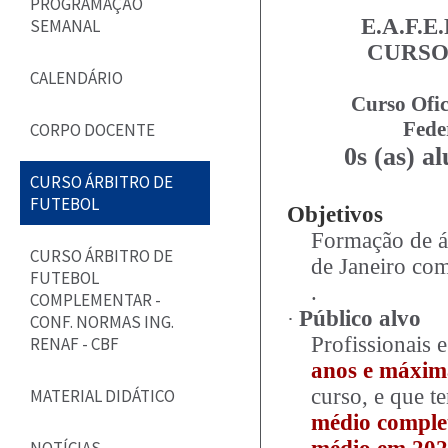
PROGRAMAÇÃO
E.A.F.
SEMANAL
CURSO
CALENDÁRIO
Curso Ofic
Fede
CORPO DOCENTE
0s (as) a
CURSO ÁRBITRO DE
FUTEBOL
Objetivos
Formação de ár
CURSO ÁRBITRO DE
de Janeiro com
FUTEBOL
.
COMPLEMENTAR -
Público alvo
·
CONF. NORMAS ING.
Profissionais 
RENAF - CBF
anos e máxim
curso, e que 
MATERIAL DIDÁTICO
médio complet