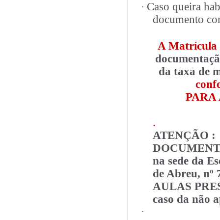
Caso queira hab
·
documento com
A Matrícula
documentação
da taxa de m
conf
PARA 
.
ATENÇÃO :
DOCUMENTA
na sede da E
de Abreu, n
AULAS PRESE
caso da não 
·