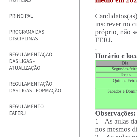
médio em 20
NOTÍCIAS
.
Candidatos(as)
PRINCIPAL
inscrever no c
próprio, não s
PROGRAMA DAS
DISCIPLINAS
FERJ.
.
REGULAMENTAÇÃO
Horário e loc
DAS LIGAS -
Dia
ATUALIZAÇÃO
Segundas-feir
Terças
Quintas-Feira
REGULAMENTAÇÃO
DAS LIGAS - FORMAÇÃO
Sábados e Domi
REGULAMENTO
Observações:
EAFERJ
1 - As aulas da
nos mesmos dia