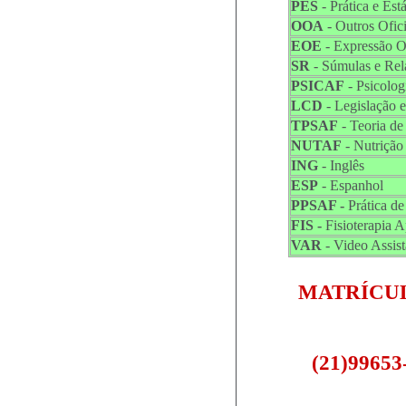
PES
- Prática e Est
OOA
- Outros Ofic
EOE
- Expressão Or
SR
- Súmulas e Rel
PSICAF
- Psicolog
LCD
- Legislação 
TPSAF
- Teoria de
NUTAF
- Nutrição
ING
- Inglês
ESP
- Espanhol
PPSAF -
Prática d
FIS -
Fisioterapia 
VAR
- Video Assist
MATRÍCUL
(21)9965