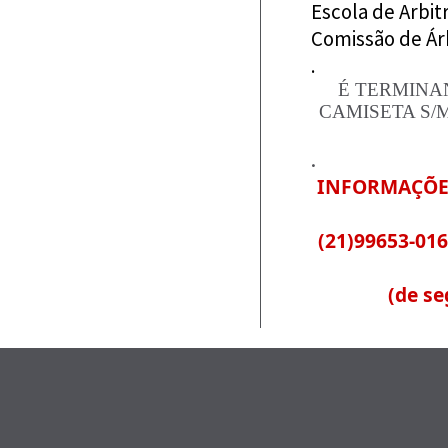
Escola de Arbit
Comissão de Ár
.
É TERMINA
CAMISETA S/
.
INFORMAÇÕ
(21)99653-01
(de se