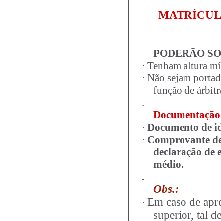
MATRÍCULAS 
PODERÃO SO
·
Tenham altura m
·
Não sejam portado
função de árbit
.
Documentação
·
Documento de i
·
Comprovante de 
declaração de e
médio.
.
Obs.:
Em caso de apre
·
superior, tal d