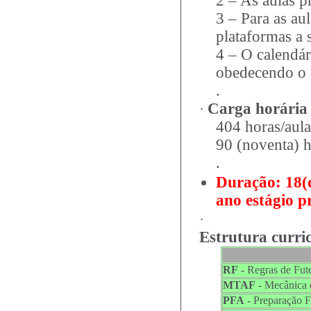
2 – As aulas p
3 – Para as aul
plataformas a 
4 – O calendár
obedecendo o 
.
Carga horária
·
404 horas/aula 
90 (noventa) h
.
Duração:
18(
ano estágio pr
·
Estrutura curri
RF
- Regras de Fut
MTAF
- Mecânica 
PFA
- Preparação F