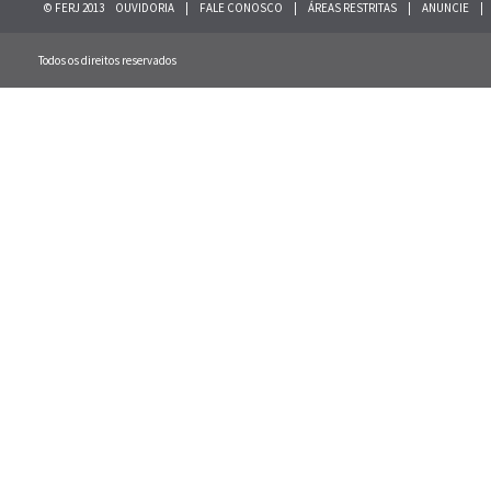
© FERJ 2013
OUVIDORIA
|
FALE CONOSCO
|
ÁREAS RESTRITAS
|
ANUNCIE
|
Todos os direitos reservados