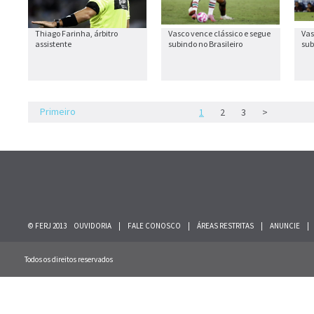
Thiago Farinha, árbitro
Vasco vence clássico e segue
Vas
assistente
subindo no Brasileiro
sub
Primeiro
1
2
3
>
© FERJ 2013
OUVIDORIA
|
FALE CONOSCO
|
ÁREAS RESTRITAS
|
ANUNCIE
|
Todos os direitos reservados