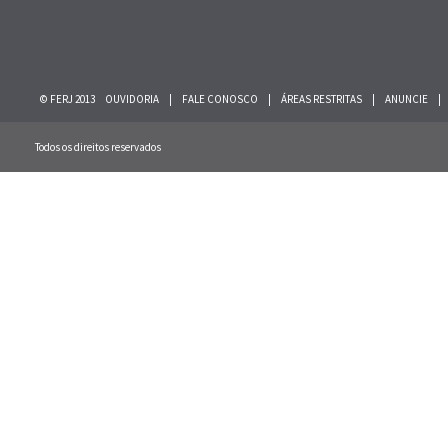
© FERJ 2013
OUVIDORIA
|
FALE CONOSCO
|
ÁREAS RESTRITAS
|
ANUNCIE
|
Todos os direitos reservados