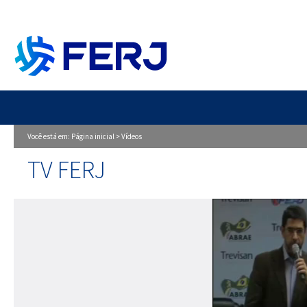
Você está em:
Página inicial
>
Vídeos
TV FERJ