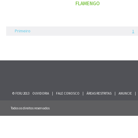
FLAMENGO
Primeiro
1
© FERJ 2013
OUVIDORIA
|
FALE CONOSCO
|
ÁREAS RESTRITAS
|
ANUNCIE
|
Todos os direitos reservados