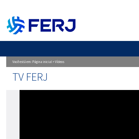
Você está em:
Página inicial
>
Vídeos
TV FERJ