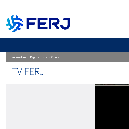
Você está em:
Página inicial
>
Vídeos
TV FERJ