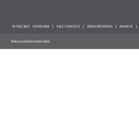
© FERJ 2013
OUVIDORIA
|
FALE CONOSCO
|
ÁREAS RESTRITAS
|
ANUNCIE
|
Todos os direitos reservados