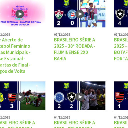
12/2025
07/12/2025
07/12/20
r Aberto de
BRASILEIRO SÉRIE A
BRASIL
tebol Feminino
2025 - 38ª RODADA -
2025 -
gas Municipais -
FLUMINENSE 2X0
BOTAF
se Estadual -
BAHIA
FORTA
artas de Final -
gos de Volta
12/2025
04/12/2025
04/12/20
ASILEIRO SÉRIE A
BRASILEIRO SÉRIE A
BRASIL