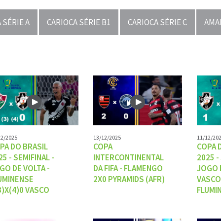
 SÉRIE A
CARIOCA SÉRIE B1
CARIOCA SÉRIE C
AMA
12/2025
13/12/2025
11/12/20
PA DO BRASIL
COPA
COPA 
25 - SEMIFINAL -
INTERCONTINENTAL
2025 -
GO DE VOLTA -
DA FIFA - FLAMENGO
JOGO D
UMINENSE
2X0 PYRAMIDS (AFR)
VASCO
3)X(4)0 VASCO
FLUMI