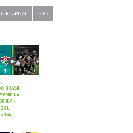
DOR CAPITAL
FERJ
25
DO BRASIL
 SEMIFINAL -
E IDA -
 2X1
NENSE