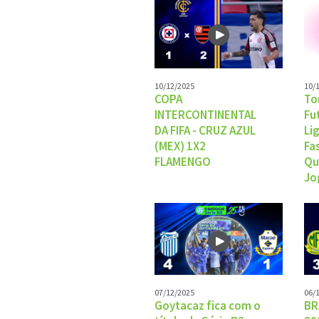
10/12/2025
10/
COPA
To
INTERCONTINENTAL
Fu
DA FIFA - CRUZ AZUL
Li
(MEX) 1X2
Fa
FLAMENGO
Qu
Jo
07/12/2025
06/
Goytacaz fica com o
BR