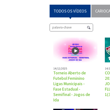
TODOS OS VÍDEOS
CARIOCA
14/12/2025
14/
Torneio Aberto de
CO
Futebol Feminino
20
Ligas Municipais -
JO
Fase Estadual -
FL
Semifinal - Jogos de
1(
Ida