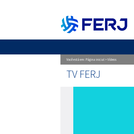
Você está em:
Página inicial
>
Vídeos
TV FERJ