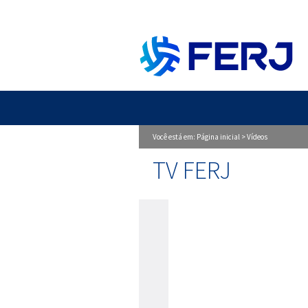
Você está em:
Página inicial
>
Vídeos
TV FERJ