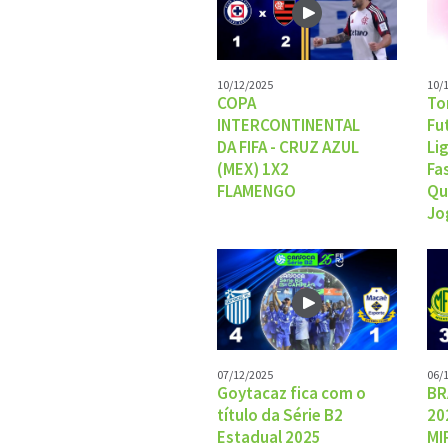
10/12/2025
10/
COPA
To
INTERCONTINENTAL
Fu
DA FIFA - CRUZ AZUL
Li
(MEX) 1X2
Fa
FLAMENGO
Qu
Jo
07/12/2025
06/
Goytacaz fica com o
BR
título da Série B2
20
Estadual 2025
MI