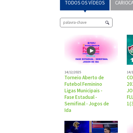
TODOS OS VÍDEOS
CARIOCA
14/12/2025
14/
Torneio Aberto de
CO
Futebol Feminino
20
Ligas Municipais -
JO
Fase Estadual -
FL
Semifinal - Jogos de
1(
Ida