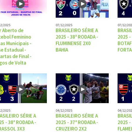
12/2025
07/12/2025
07/12/20
r Aberto de
BRASILEIRO SÉRIE A
BRASIL
tebol Feminino
2025 - 38ª RODADA -
2025 -
gas Municipais -
FLUMINENSE 2X0
BOTAF
se Estadual -
BAHIA
FORTA
artas de Final -
gos de Volta
12/2025
04/12/2025
04/12/20
ASILEIRO SÉRIE A
BRASILEIRO SÉRIE A
BRASIL
25 - 38ª RODADA -
2025 - 37ª RODADA -
2025 -
RASSOL 3X3
CRUZEIRO 2X2
FLAME