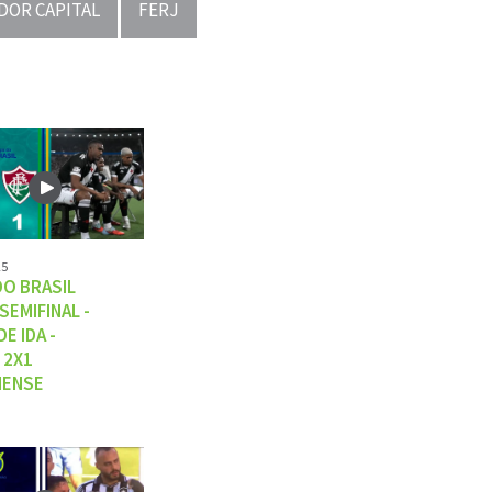
DOR CAPITAL
FERJ
25
DO BRASIL
 SEMIFINAL -
E IDA -
 2X1
NENSE