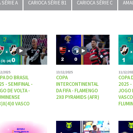
 SÉRIE A
CARIOCA SÉRIE B1
CARIOCA SÉRIE C
AMA
12/2025
13/12/2025
11/12/20
PA DO BRASIL
COPA
COPA 
25 - SEMIFINAL -
INTERCONTINENTAL
2025 -
GO DE VOLTA -
DA FIFA - FLAMENGO
JOGO D
UMINENSE
2X0 PYRAMIDS (AFR)
VASCO
3)X(4)0 VASCO
FLUMI