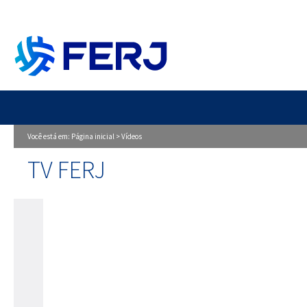
Você está em:
Página inicial
>
Vídeos
TV FERJ