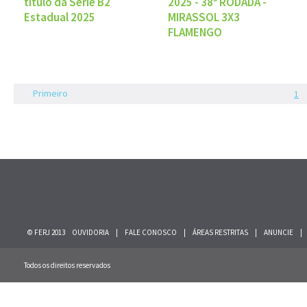
título da Série B2
2025 - 38ª RODADA -
Estadual 2025
MIRASSOL 3X3
FLAMENGO
Primeiro
1
© FERJ 2013
OUVIDORIA
|
FALE CONOSCO
|
ÁREAS RESTRITAS
|
ANUNCIE
|
Todos os direitos reservados