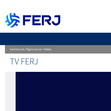
Você está em:
Página inicial
>
Vídeos
TV FERJ