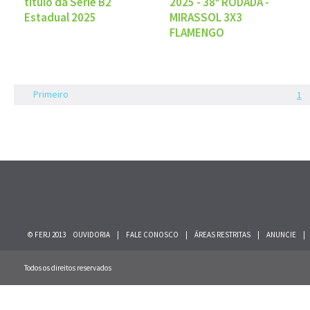
título da Série B2
2025 - 38ª RODADA -
Estadual 2025
MIRASSOL 3X3
FLAMENGO
Primeiro
1
© FERJ 2013
OUVIDORIA
|
FALE CONOSCO
|
ÁREAS RESTRITAS
|
ANUNCIE
|
Todos os direitos reservados