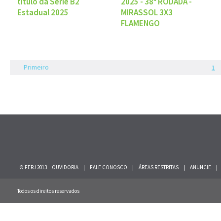
título da Série B2
2025 - 38ª RODADA -
Estadual 2025
MIRASSOL 3X3
FLAMENGO
Primeiro
1
© FERJ 2013
OUVIDORIA
|
FALE CONOSCO
|
ÁREAS RESTRITAS
|
ANUNCIE
|
Todos os direitos reservados