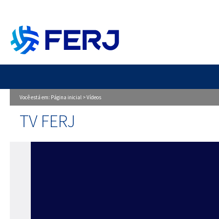
Você está em:
Página inicial
>
Vídeos
TV FERJ