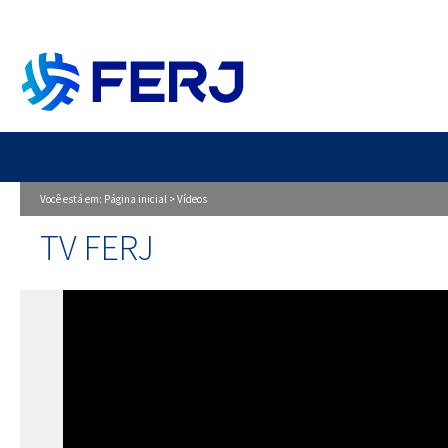
Você está em:
Página inicial
>
Vídeos
TV FERJ