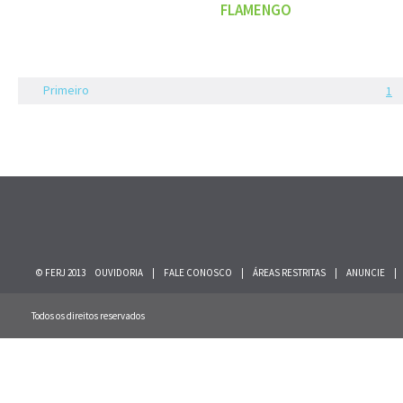
FLAMENGO
Primeiro
1
© FERJ 2013
OUVIDORIA
|
FALE CONOSCO
|
ÁREAS RESTRITAS
|
ANUNCIE
|
Todos os direitos reservados