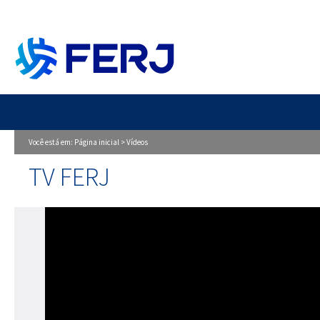
Você está em:
Página inicial
>
Vídeos
TV FERJ