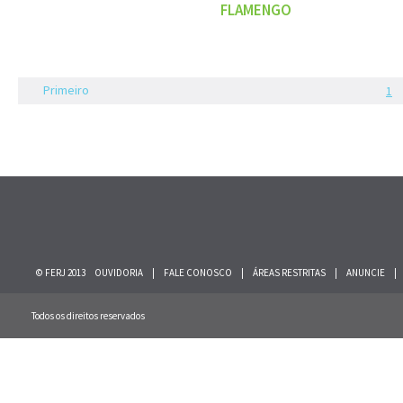
FLAMENGO
Primeiro
1
© FERJ 2013
OUVIDORIA
|
FALE CONOSCO
|
ÁREAS RESTRITAS
|
ANUNCIE
|
Todos os direitos reservados