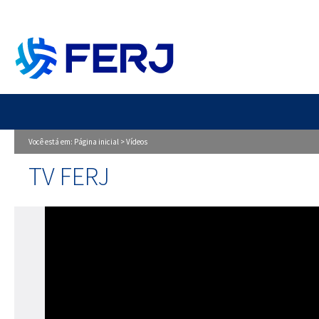
Você está em:
Página inicial
>
Vídeos
TV FERJ