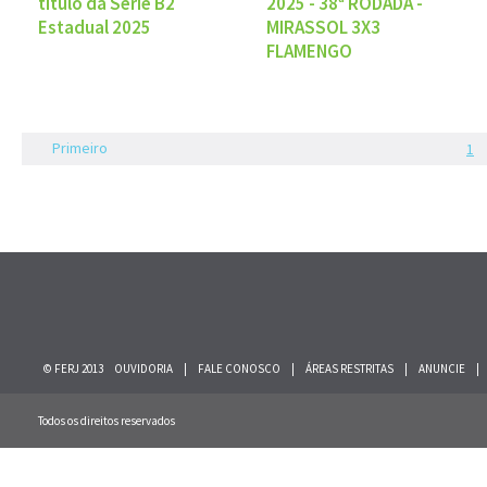
título da Série B2
2025 - 38ª RODADA -
Estadual 2025
MIRASSOL 3X3
FLAMENGO
Primeiro
1
© FERJ 2013
OUVIDORIA
|
FALE CONOSCO
|
ÁREAS RESTRITAS
|
ANUNCIE
|
Todos os direitos reservados