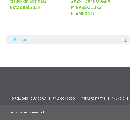
título da Série B2
2025 - 38ª RODADA -
Estadual 2025
MIRASSOL 3X3
FLAMENGO
Primeiro
1
© FERJ 2013
OUVIDORIA
|
FALE CONOSCO
|
ÁREAS RESTRITAS
|
ANUNCIE
|
Todos os direitos reservados