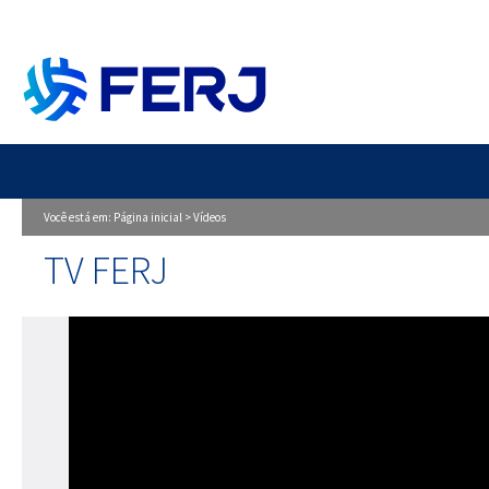
Você está em:
Página inicial
>
Vídeos
TV FERJ