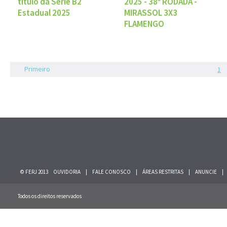
título da Série B2
2025 - 38ª RODADA -
Estadual 2025
MIRASSOL 3X3
FLAMENGO
Primeiro
1
© FERJ 2013
OUVIDORIA
|
FALE CONOSCO
|
ÁREAS RESTRITAS
|
ANUNCIE
|
Todos os direitos reservados