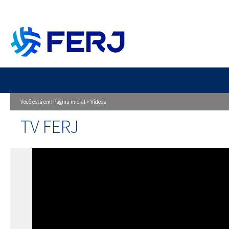
Você está em:
Página inicial
>
Vídeos
TV FERJ