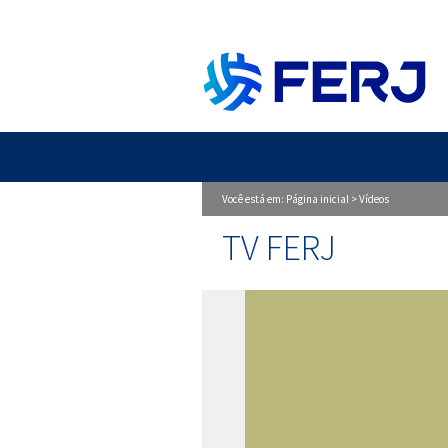
Você está em:
Página inicial
>
Vídeos
TV FERJ