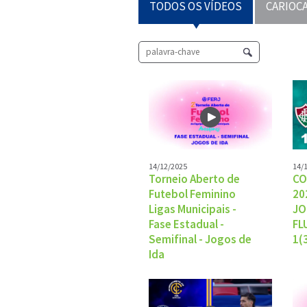
TODOS OS VÍDEOS
CARIOCA
14/12/2025
14/
Torneio Aberto de
CO
Futebol Feminino
20
Ligas Municipais -
JO
Fase Estadual -
FL
Semifinal - Jogos de
1(
Ida