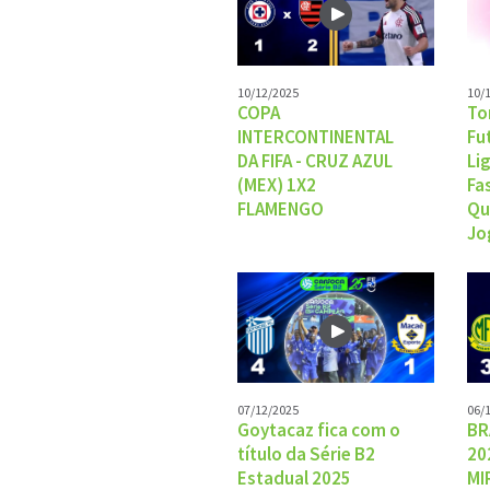
10/12/2025
10/
COPA
To
INTERCONTINENTAL
Fu
DA FIFA - CRUZ AZUL
Li
(MEX) 1X2
Fa
FLAMENGO
Qu
Jo
07/12/2025
06/
Goytacaz fica com o
BR
título da Série B2
20
Estadual 2025
MI