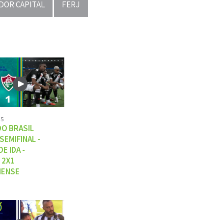
DOR CAPITAL
FERJ
25
DO BRASIL
 SEMIFINAL -
E IDA -
 2X1
NENSE