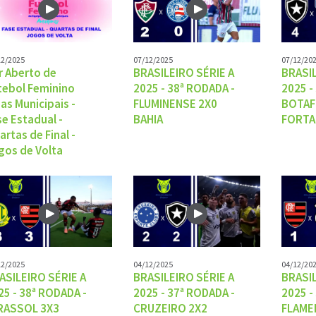
12/2025
07/12/2025
07/12/20
r Aberto de
BRASILEIRO SÉRIE A
BRASIL
tebol Feminino
2025 - 38ª RODADA -
2025 -
gas Municipais -
FLUMINENSE 2X0
BOTAF
se Estadual -
BAHIA
FORTA
artas de Final -
gos de Volta
12/2025
04/12/2025
04/12/20
ASILEIRO SÉRIE A
BRASILEIRO SÉRIE A
BRASIL
25 - 38ª RODADA -
2025 - 37ª RODADA -
2025 -
RASSOL 3X3
CRUZEIRO 2X2
FLAME