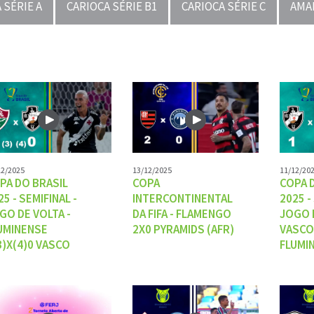
 SÉRIE A
CARIOCA SÉRIE B1
CARIOCA SÉRIE C
AMA
12/2025
13/12/2025
11/12/20
PA DO BRASIL
COPA
COPA 
25 - SEMIFINAL -
INTERCONTINENTAL
2025 -
GO DE VOLTA -
DA FIFA - FLAMENGO
JOGO D
UMINENSE
2X0 PYRAMIDS (AFR)
VASCO
3)X(4)0 VASCO
FLUMI