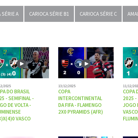
 SÉRIE A
CARIOCA SÉRIE B1
CARIOCA SÉRIE C
AMA
12/2025
13/12/2025
11/12/20
PA DO BRASIL
COPA
COPA 
25 - SEMIFINAL -
INTERCONTINENTAL
2025 -
GO DE VOLTA -
DA FIFA - FLAMENGO
JOGO D
UMINENSE
2X0 PYRAMIDS (AFR)
VASCO
3)X(4)0 VASCO
FLUMI