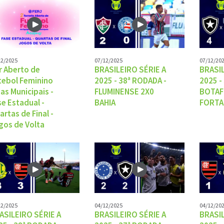
12/2025
07/12/2025
07/12/20
r Aberto de
BRASILEIRO SÉRIE A
BRASIL
tebol Feminino
2025 - 38ª RODADA -
2025 -
gas Municipais -
FLUMINENSE 2X0
BOTAF
se Estadual -
BAHIA
FORTA
artas de Final -
gos de Volta
12/2025
04/12/2025
04/12/20
ASILEIRO SÉRIE A
BRASILEIRO SÉRIE A
BRASIL