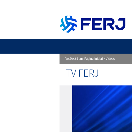
Você está em:
Página inicial
>
Vídeos
TV FERJ