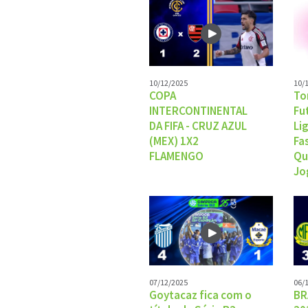
10/12/2025
10/
COPA
To
INTERCONTINENTAL
Fu
DA FIFA - CRUZ AZUL
Li
(MEX) 1X2
Fa
FLAMENGO
Qu
Jo
07/12/2025
06/
Goytacaz fica com o
BR