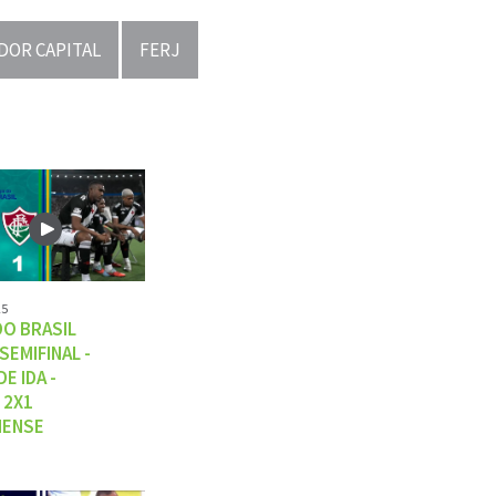
DOR CAPITAL
FERJ
25
DO BRASIL
 SEMIFINAL -
E IDA -
 2X1
NENSE