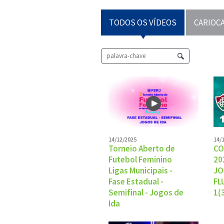
TODOS OS VÍDEOS
CARIOCA
14/12/2025
14/
Torneio Aberto de
CO
Futebol Feminino
20
Ligas Municipais -
JO
Fase Estadual -
FL
Semifinal - Jogos de
1(
Ida