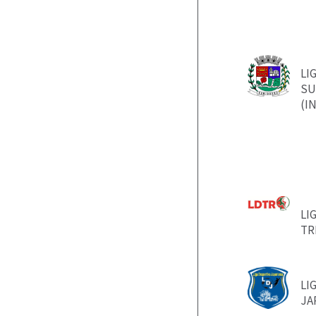
LI
SU
(I
LI
TR
LI
JA