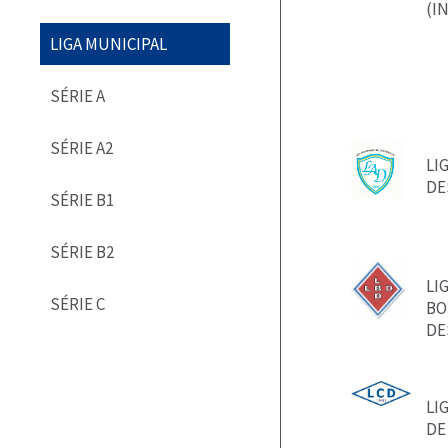
(I
LIGA MUNICIPAL
SÉRIE A
SÉRIE A2
LI
DE
SÉRIE B1
SÉRIE B2
LI
SÉRIE C
BO
DE
LI
DE