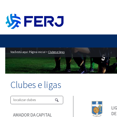
Você está aqui:
Página inicial
>
Clubes e ligas
Clubes e ligas
LI
DE
AMADOR DA CAPITAL