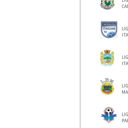
LI
CA
LI
IT
LI
IT
LI
MA
LI
PA