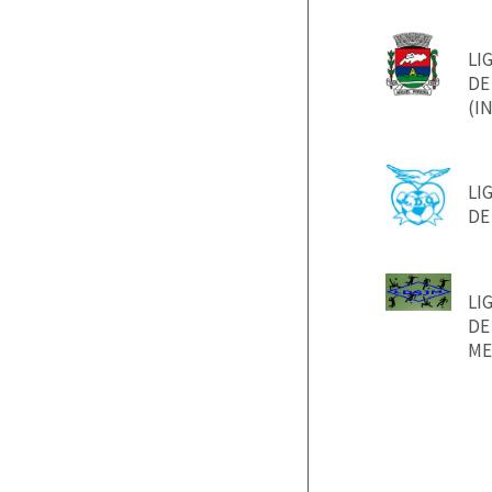
LI
DE
(I
LI
DE
LI
DE
ME