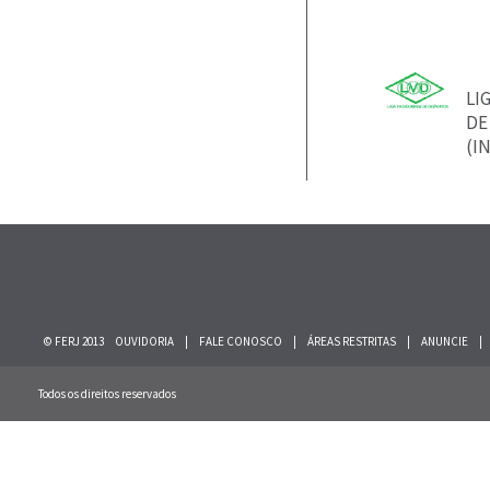
LI
DE
(I
© FERJ 2013
OUVIDORIA
|
FALE CONOSCO
|
ÁREAS RESTRITAS
|
ANUNCIE
|
Todos os direitos reservados