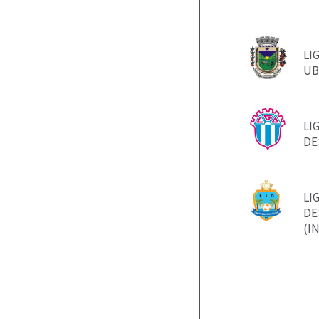
LI
UB
LI
DE
LI
DE
(I