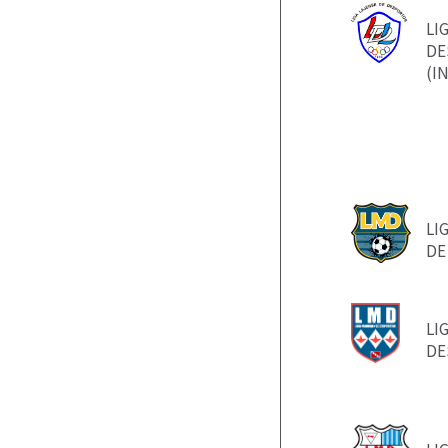
LI
DE
(I
LI
DE
LI
DE