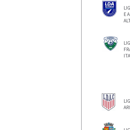
LI
E 
AL
LI
FR
IT
LI
AR