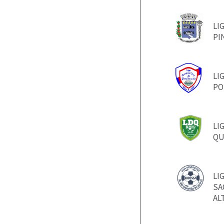
LI
PI
LI
PO
LI
QU
LI
SA
AL