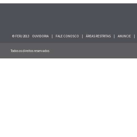
© FERJ 2013
OUVIDORIA
|
FALE CONOSCO
|
ÁREAS RESTRITAS
|
ANUNCIE
|
Todos os direitos reservados