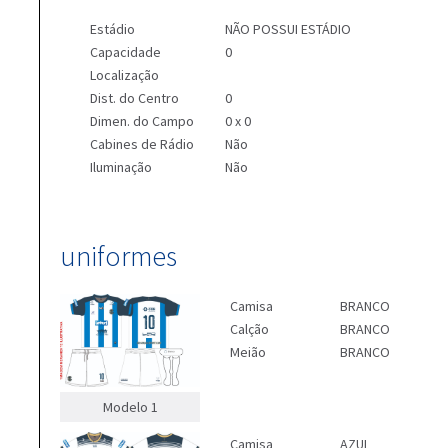
Estádio
NÃO POSSUI ESTÁDIO
Capacidade
0
Localização
Dist. do Centro
0
Dimen. do Campo
0 x 0
Cabines de Rádio
Não
Iluminação
Não
uniformes
Camisa
BRANCO
Calção
BRANCO
Meião
BRANCO
Modelo 1
Camisa
AZUL