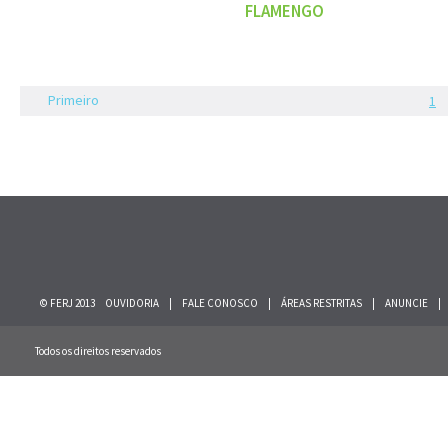
FLAMENGO
Primeiro
1
© FERJ 2013
OUVIDORIA
|
FALE CONOSCO
|
ÁREAS RESTRITAS
|
ANUNCIE
|
Todos os direitos reservados