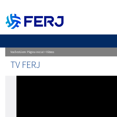
Você está em:
Página inicial
>
Vídeos
TV FERJ