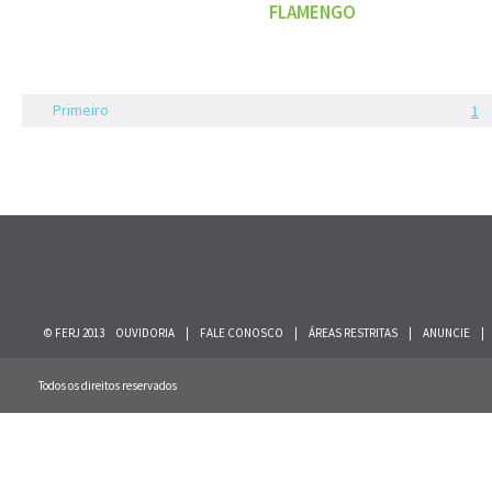
FLAMENGO
Primeiro
1
© FERJ 2013
OUVIDORIA
|
FALE CONOSCO
|
ÁREAS RESTRITAS
|
ANUNCIE
|
Todos os direitos reservados