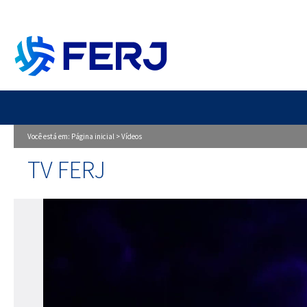
Você está em:
Página inicial
>
Vídeos
TV FERJ