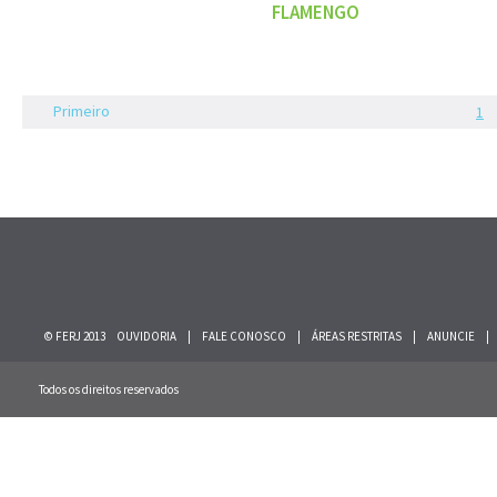
FLAMENGO
Primeiro
1
© FERJ 2013
OUVIDORIA
|
FALE CONOSCO
|
ÁREAS RESTRITAS
|
ANUNCIE
|
Todos os direitos reservados