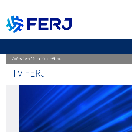
Você está em:
Página inicial
>
Vídeos
TV FERJ