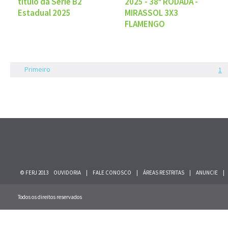
título da Série B2
2025 - 38ª RODADA -
Estadual 2025
MIRASSOL 3X3
FLAMENGO
Primeiro
1
© FERJ 2013
OUVIDORIA
|
FALE CONOSCO
|
ÁREAS RESTRITAS
|
ANUNCIE
|
Todos os direitos reservados