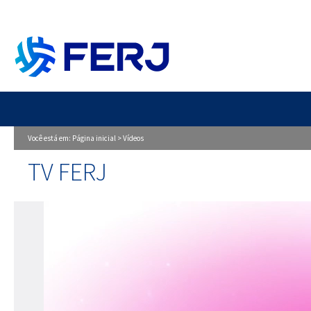
Você está em:
Página inicial
>
Vídeos
TV FERJ