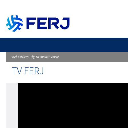
Você está em:
Página inicial
>
Vídeos
TV FERJ