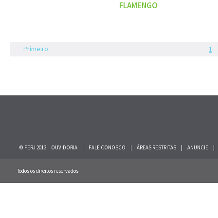
FLAMENGO
Primeiro
1
© FERJ 2013
OUVIDORIA
|
FALE CONOSCO
|
ÁREAS RESTRITAS
|
ANUNCIE
|
Todos os direitos reservados