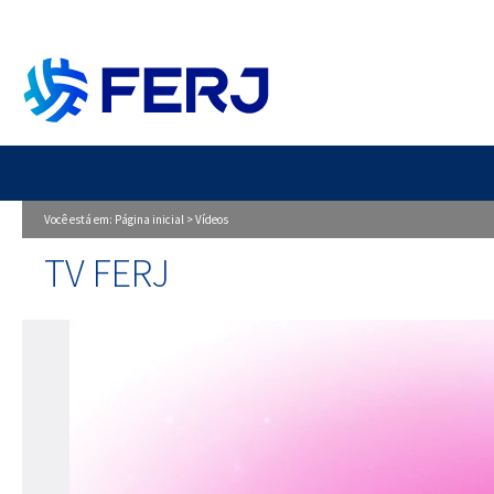
Você está em:
Página inicial
>
Vídeos
TV FERJ