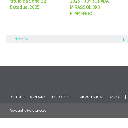
título da Série B2
2025 - 38ª RODADA -
Estadual 2025
MIRASSOL 3X3
FLAMENGO
Primeiro
1
© FERJ 2013
OUVIDORIA
|
FALE CONOSCO
|
ÁREAS RESTRITAS
|
ANUNCIE
|
Todos os direitos reservados